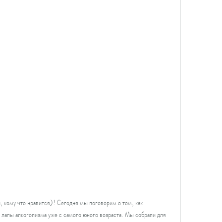
 кому что нравится)! Сегодня мы поговорим о том, как 
в лапы алкоголизма уже с самого юного возраста. Мы собрали для 