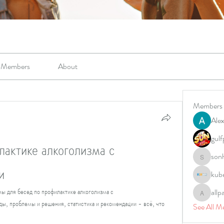
Members
About
Members
Alex
gulf
актике алкоголизма с 
son
sonharm
и
kub
ы для бесед по профилактике алкоголизма с 
allp
allpane
, проблемы и решения, статистика и рекомендации - всё, что 
See All M