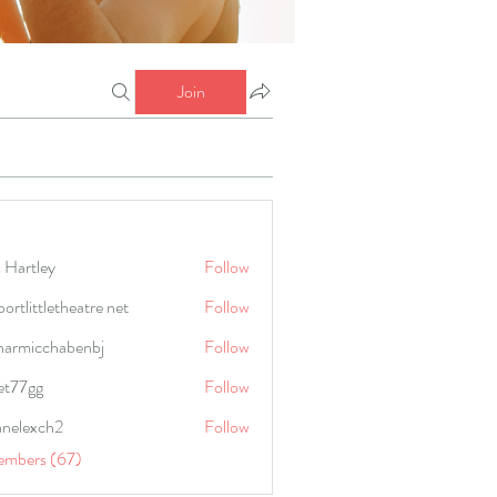
Join
 Hartley
Follow
portlittletheatre net
Follow
harmicchabenbj
Follow
icchabenbj
et77gg
Follow
anelexch2
Follow
lexch2
embers (67)