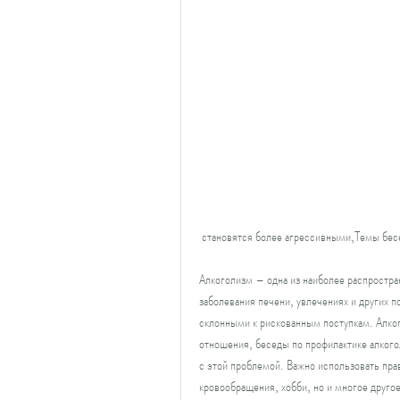
 становятся более агрессивными,Темы бес
Алкоголизм – одна из наиболее распростра
заболевания печени, увлечениях и других 
склонными к рискованным поступкам. Алког
отношения, беседы по профилактике алког
с этой проблемой. Важно использовать прав
кровообращения, хобби, но и многое другое