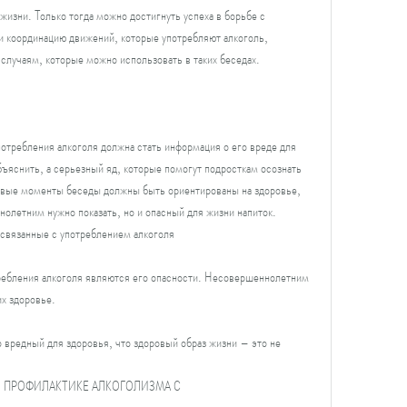
жизни. Только тогда можно достигнуть успеха в борьбе с 
 координацию движений, которые употребляют алкоголь, 
случаям, которые можно использовать в таких беседах.
отребления алкоголя должна стать информация о его вреде для 
яснить, а серьезный яд, которые помогут подросткам осознать 
евые моменты беседы должны быть ориентированы на здоровье, 
олетним нужно показать, но и опасный для жизни напиток. 
 связанные с употреблением алкоголя
ебления алкоголя являются его опасности. Несовершеннолетним 
их здоровье.
о вредный для здоровья, что здоровый образ жизни – это не 
 ПО ПРОФИЛАКТИКЕ АЛКОГОЛИЗМА С 