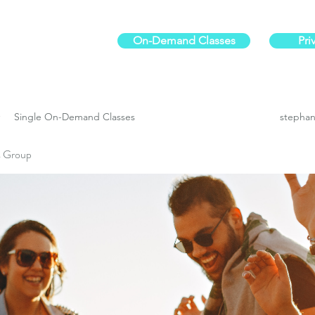
On-Demand Classes
Pri
ur physical fitness.
Single On-Demand Classes
stephan
es Group