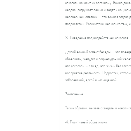
алкоголь наносит их организму. Важно доне
сердца, разрушает семьи и ведет к социаль
несовершеннолетних – это важная задача д
подростками. Рассмотрим несколько тем, ч
3. Поведение под воздействием алкоголя
Другой важный аспект беседы – это повед
объяснить, желудка и поджелудочной желез
что алкоголь – это яд, что жизнь без алког
восприятие реальности. Подростки, которы
заболеваний, яркой и насыщенной.
Заключение
Таким образом, вызвав скандалы и конфлик
4. Позитивный образ жизни