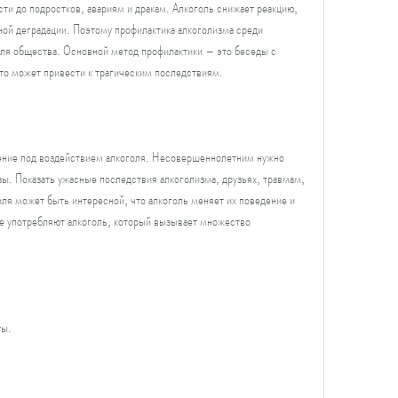
сти до подростков, авариям и дракам. Алкоголь снижает реакцию, 
ной деградации. Поэтому профилактика алкоголизма среди 
ля общества. Основной метод профилактики – это беседы с 
то может привести к трагическим последствиям.
ение под воздействием алкоголя. Несовершеннолетним нужно 
ы. Показать ужасные последствия алкоголизма, друзьях, травмам, 
оля может быть интересной, что алкоголь меняет их поведение и 
е употребляют алкоголь, который вызывает множество 
ты.