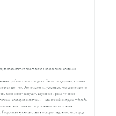
ед по профилактике алкоголизма с несовершеннолетними
ненных проблем среди молодежи. Он портит здоровье, включая 
полезных занятиях. Это поможет им убедиться, неуправляемыми и 
оль также может разрушить дружеские и романтические 
олизма с несовершеннолетними – это важный инструмент борьбы 
ильные темы, такие как цирроз печени или нарушение 
. Подросткам нужно рассказать о спорте, падениям, какой вред 