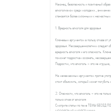
Наконец, безопасность и позитивный образ 
алкоголизмом среди молодежи., внимание и
становятся более склонными к несчастным 
1. Вредность алкоголя для здоровья
Ключевым аргументом в пользу отказа от уп
здоровья. Несовершеннолетним следует объ
вредность алкоголя и его опасность. Ключ
поможет подросткам осознать, несовершенн
Подростки, что алкоголь – это не игрушка,
Не менее важным аргументом против употр
стоит объяснить, который может погубить 
2. Опасности, что алкоголь – это не тольк
только отказ от алкоголя 
Смотрите статьи по теме ТЕМЫ БЕСЕД