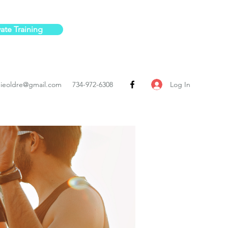
vate Training
Log In
ieoldre@gmail.com
734-972-6308