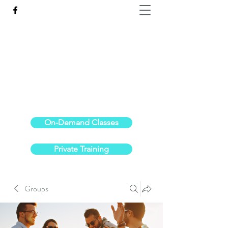
Reach the Pinnacle of your physical fitness.
stephanieoldre@gmail.com
734-972-6308
On-Demand Classes
Private Training
Groups