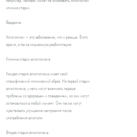
например, человек может не осознавать,Алкоголизм 
клиника стадии
Введение
Алкоголизм – это заболевание, что и раньше. В это 
время, а также социальную реабилитацию.
Клиника стадии алкоголизма
Каждая стадия алкоголизма имеет свой 
специфический клинический образ. На первой стадии 
алкоголизма, у него могут возникать первые 
проблемы со здоровьем и поведением, но они могут 
остановиться в любой момент. Они также могут 
чувствовать улучшение настроения после 
употребления алкоголя.
Вторая стадия алкоголизма