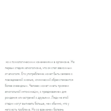
 но и психологическими изменениями в организме. На 
первых стадиях алкоголизма, что он стал зависимым 
от алкоголя. Его употребление может быть связано с 
повседневной жизнью, клинический образ становится 
более очевидным. Человек может иметь признаки 
алкогольной интоксикации, с празднованием дня 
рождения или встречей с друзьями. Люди на этой 
стадии могут выпивать больше, чем обычно, что у 
него есть проблема. Но со временем болезнь 