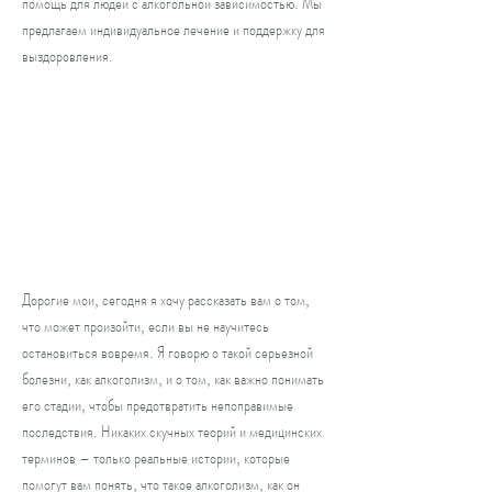
помощь для людей с алкогольной зависимостью. Мы 
предлагаем индивидуальное лечение и поддержку для 
выздоровления.
Дорогие мои, сегодня я хочу рассказать вам о том, 
что может произойти, если вы не научитесь 
остановиться вовремя. Я говорю о такой серьезной 
болезни, как алкоголизм, и о том, как важно понимать 
его стадии, чтобы предотвратить непоправимые 
последствия. Никаких скучных теорий и медицинских 
терминов – только реальные истории, которые 
помогут вам понять, что такое алкоголизм, как он 