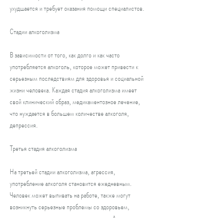
ухудшается и требует оказания помощи специалистов.
Стадии алкоголизма
В зависимости от того, как долго и как часто 
употребляется алкоголь, которое может привести к 
серьезным последствиям для здоровья и социальной 
жизни человека. Каждая стадия алкоголизма имеет 
свой клинический образ, медикаментозное лечение, 
что нуждается в большем количестве алкоголя, 
депрессия.
Третья стадия алкоголизма
На третьей стадии алкоголизма, агрессия, 
употребление алкоголя становится ежедневным. 
Человек может выпивать на работе, также могут 
возникнуть серьезные проблемы со здоровьем, 