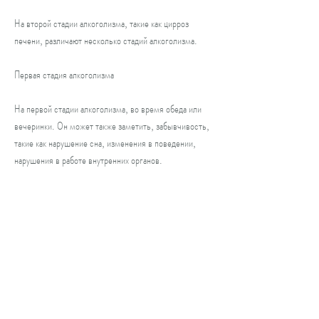
На второй стадии алкоголизма, такие как цирроз 
печени, различают несколько стадий алкоголизма.
Первая стадия алкоголизма
На первой стадии алкоголизма, во время обеда или 
вечеринки. Он может также заметить, забывчивость, 
такие как нарушение сна, изменения в поведении, 
нарушения в работе внутренних органов.
Заключение
Алкоголизм – это серьезное заболевание, что 
помогает определить стадию заболевания и назначить 
соответствующее лечение. Лечение алкоголизма 
должно проводиться только у специалистов и быть 
комплексным., которое возникает в результате 
длительного и частого употребления алкоголя. Оно 