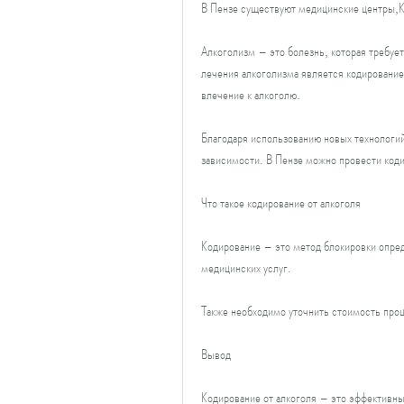
В Пензе существуют медицинские центры,Ко
Алкоголизм – это болезнь, которая требуе
лечения алкоголизма является кодирование
влечение к алкоголю.
Благодаря использованию новых технологий
зависимости. В Пензе можно провести коди
Что такое кодирование от алкоголя
Кодирование – это метод блокировки опред
медицинских услуг.
Также необходимо уточнить стоимость проц
Вывод
Кодирование от алкоголя – это эффективны