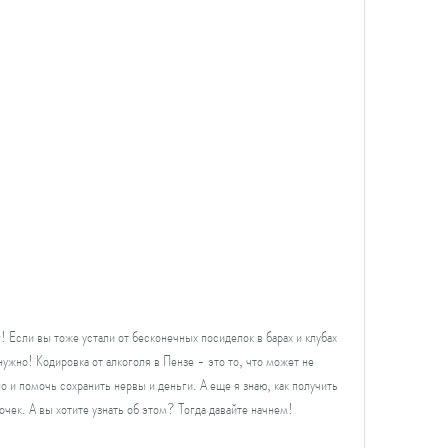
 Если вы тоже устали от бесконечных посиделок в барах и клубах 
ужно! Кодировка от алкоголя в Пензе - это то, что может не 
о и помочь сохранить нервы и деньги. А еще я знаю, как получить 
очек. А вы хотите узнать об этом? Тогда давайте начнем!