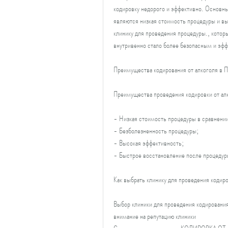
кодировку недорого и эффективно. Основны
являются низкая стоимость процедуры и вы
клинику для проведения процедуры., котор
внутривенно стало более безопасным и эф
Преимущества кодирования от алкоголя в 
Преимущества проведения кодировки от алк
- Низкая стоимость процедуры в сравнении
- Безболезненность процедуры;
- Высокая эффективность;
- Быстрое восстановление после процедур
Как выбрать клинику для проведения кодиро
Выбор клиники для проведения кодирования
внимание на репутацию клиники 