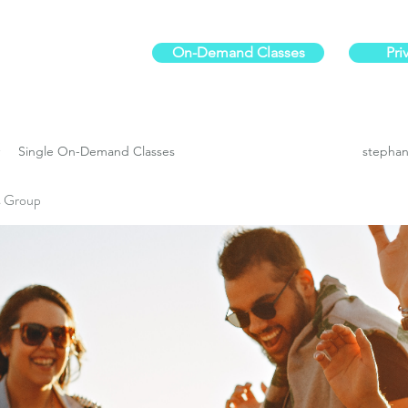
On-Demand Classes
Pri
ur physical fitness.
Single On-Demand Classes
stephan
es Group