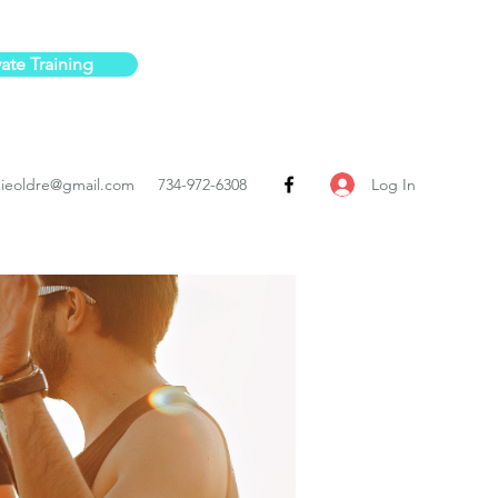
vate Training
Log In
ieoldre@gmail.com
734-972-6308