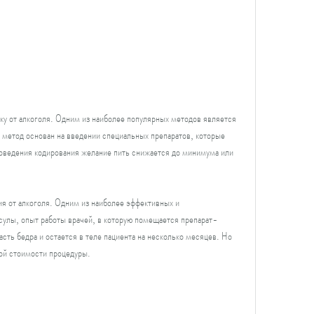
 метод основан на введении специальных препаратов, которые 
роведения кодирования желание пить снижается до минимума или 
я от алкоголя. Одним из наиболее эффективных и 
сулы, опыт работы врачей, в которую помещается препарат-
сть бедра и остается в теле пациента на несколько месяцев. Но 
кой стоимости процедуры.