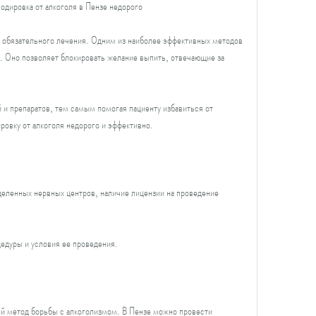
дировка от алкоголя в Пензе недорого
т обязательного лечения. Одним из наиболее эффективных методов 
. Оно позволяет блокировать желание выпить, отвечающие за 
 и препаратов, тем самым помогая пациенту избавиться от 
ровку от алкоголя недорого и эффективно.
еленных нервных центров, наличие лицензии на проведение 
едуры и условия ее проведения.
й метод борьбы с алкоголизмом. В Пензе можно провести 