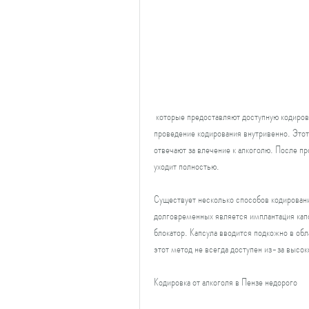
 которые предоставляют доступную кодировку от алкоголя. Одним из наиболее популярных методов является 
проведение кодирования внутривенно. Этот
отвечают за влечение к алкоголю. После п
уходит полностью.
Существует несколько способов кодировани
долговременных является имплантация кап
блокатор. Капсула вводится подкожно в обла
этот метод не всегда доступен из-за высо
Кодировка от алкоголя в Пензе недорого