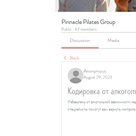
Pinnacle Pilates Group
Public
·
67 members
Discussion
Media
Back
Anonymous
August 29, 2023
Кодировка от алкогол
Избавьтесь от алкогольной зависимости не
специалисты помогут вам вернуть контроль