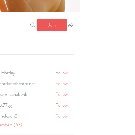
Join
 Hartley
Follow
portlittletheatre net
Follow
harmicchabenbj
Follow
icchabenbj
et77gg
Follow
anelexch2
Follow
lexch2
embers (67)