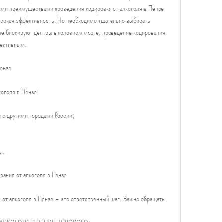
ми преимуществами проведения кодировки от алкоголя в Пензе 
сокая эффективность. Но необходимо тщательно выбирать 
ые блокируют центры в головном мозге, проведение кодирования 
фективным.
Пензе
оголя в Пензе:
 с другими городами России;
ы.
вания от алкоголя в Пензе
 от алкоголя в Пензе – это ответственный шаг. Важно обращать 