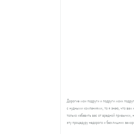
Дорогие мои подруги и подруги моих подруг!
с нудными компаниями, то я знаю, что вам н
только избавить вас от вредной привычки, н
эту процедуру недорого и без лишних замор