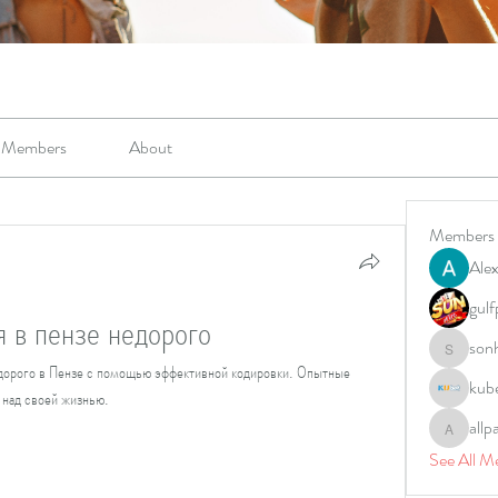
Members
About
Members
Alex
gulf
я в пензе недорого
son
sonharm
дорого в Пензе с помощью эффективной кодировки. Опытные 
kub
 над своей жизнью.
allp
allpane
See All M