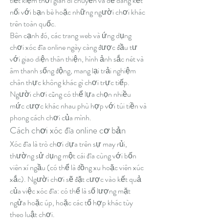
tiết kiệm thời gian di chuyển và dễ dàng kết 
nối với bạn bè hoặc những người chơi khác 
trên toàn quốc.
Bên cạnh đó, các trang web và ứng dụng 
chơi xóc đĩa online ngày càng được đầu tư 
với giao diện thân thiện, hình ảnh sắc nét và 
âm thanh sống động, mang lại trải nghiệm 
chân thực không khác gì chơi trực tiếp. 
Người chơi cũng có thể lựa chọn nhiều 
mức cược khác nhau phù hợp với túi tiền và 
phong cách chơi của mình.
Cách chơi xóc đĩa online cơ bản
Xóc đĩa là trò chơi dựa trên sự may rủi, 
thường sử dụng một cái đĩa cùng với bốn 
viên xí ngầu (có thể là đồng xu hoặc viên xúc 
xắc). Người chơi sẽ đặt cược vào kết quả 
của việc xóc đĩa: có thể là số lượng mặt 
ngửa hoặc úp, hoặc các tổ hợp khác tùy 
theo luật chơi.