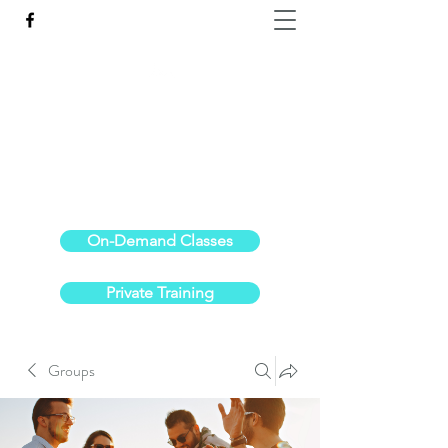
Reach the Pinnacle of your physical fitness.
stephanieoldre@gmail.com
734-972-6308
On-Demand Classes
Private Training
Groups