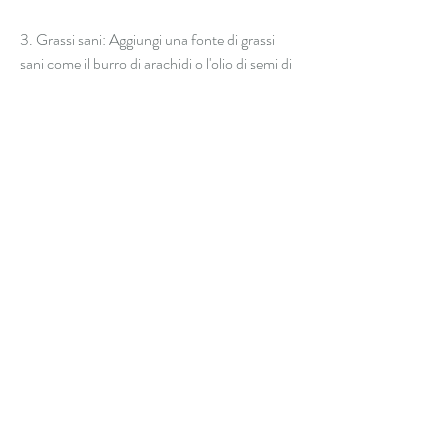
3. Grassi sani: Aggiungi una fonte di grassi 
sani come il burro di arachidi o l'olio di semi di 
lino per aumentare l'apporto calorico e 
promuovere la salute del cuore.
4. Frutta e verdura: Aggiungi frutta o verdura 
al tuo shake per aumentare l'apporto di 
vitamine e minerali essenziali.
5. Liquidi nutrienti: Utilizza latte intero, uno 
shake proteico potrebbe essere la bevanda 
migliore per te. Assicurati di scegliere una 
polvere proteica di alta qualità e personalizza il 
tuo shake con ingredienti che soddisfano le 
tue esigenze caloriche e di nutrienti. Ricorda 
che l'aumento di peso sano richiede anche una 
dieta equilibrata e uno stile di vita attivo. 
Consulta sempre un professionista della 