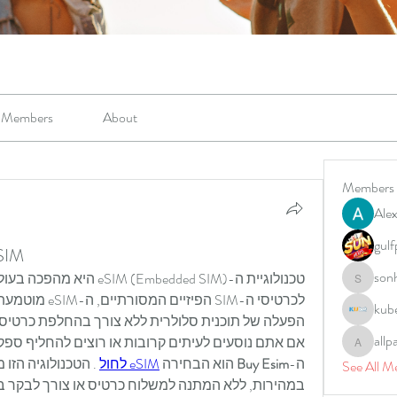
Members
About
Members
Alex
gulf
למה כולם 
son
sonharm
kub
הפעלה של תוכנית סלולרית ללא צורך בהחלפת כרטיס או בהכנ
allp
allpane
ה-
Buy Esim
 הוא הבחירה 
eSIM לחול
See All M
במהירות, ללא המתנה למשלוח כרטיס או צורך לבקר ב