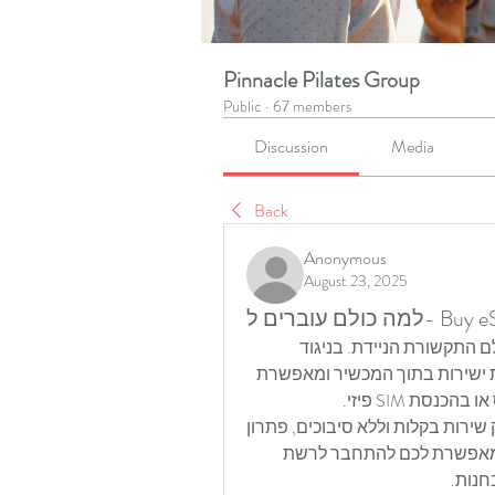
Pinnacle Pilates Group
Public
·
67 members
Discussion
Media
Back
Anonymous
August 23, 2025
עוברים ל- Buy eSIM
טכנולוגיית ה-eSIM (Embedded SIM) היא מהפכה בעולם התקשורת הניידת. בניגוד 
לכרטיסי ה-SIM הפיזיים המסורתיים, ה-eSIM מוטמעת ישירות בתוך המכשיר ומאפשרת 
סת SIM פיזי.
אם אתם נוסעים לעיתים קרובות או רוצים להחליף ספק שירות בקלות וללא סיבוכים, פתרון 
 . הטכנולוגיה הזו מאפשרת לכם להתחבר לרשת 
חנות.