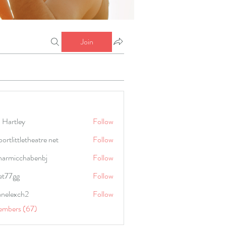
Join
 Hartley
Follow
portlittletheatre net
Follow
harmicchabenbj
Follow
icchabenbj
et77gg
Follow
anelexch2
Follow
lexch2
embers (67)