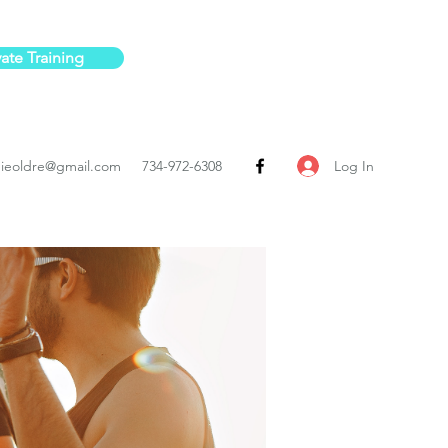
vate Training
Log In
ieoldre@gmail.com
734-972-6308