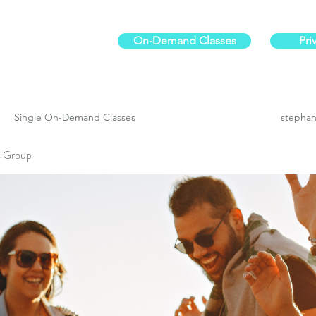
On-Demand Classes
Pri
ur physical fitness.
Single On-Demand Classes
stephan
es Group