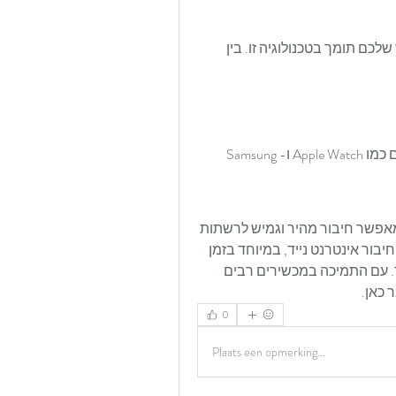
, חשוב לוודא שהמכשיר שלכם תומך בטכנולוגיה זו. בין 
טאבלטים כמו iPad וכמה דגמים של שעונים חכמים כמו Apple Watch ו-Samsung 
 היא פתרון טכנולוגי מודרני ונוח המאפשר חיבור מהיר וגמיש לרשתות 
סלולריות. אם אתם מחפשים דרך פשוטה להתנהל עם חיבור אינטרנט נייד, במיוחד בזמן 
טיולים או שינוי ספק, eSIM היא הבחירה החכמה לעתיד. עם התמיכה במכשירים רבים 
 כאן.
0
Plaats een opmerking...