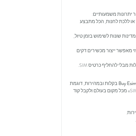
 יתרונות משמעותיים:
 אין צורך להמתין למשלוח כרטיס או ללכת לחנות, הכל מתבצע 
 אפשר לרכוש חבילות נתונים מדינות שונות לשימוש בזמן טיול, 
 היעדר צורך בכרטיס פיזי מאפשר ייצור מכשירים דקים 
ת מבלי להחליף כרטיס SIM.
Buy Esi
 בקלות ובמהירות, דוגמת 
Airalo, Holafly, GigSky ו-Truphone. ניתן להזמין את ה-eSIM מכל מקום בעולם ולקבל קוד 
רות.