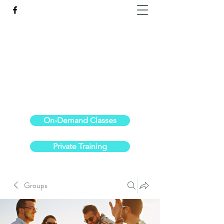
Reach the Pinnacle of your physical fitness.
stephanieoldre@gmail.com
734-972-6308
On-Demand Classes
Private Training
Groups