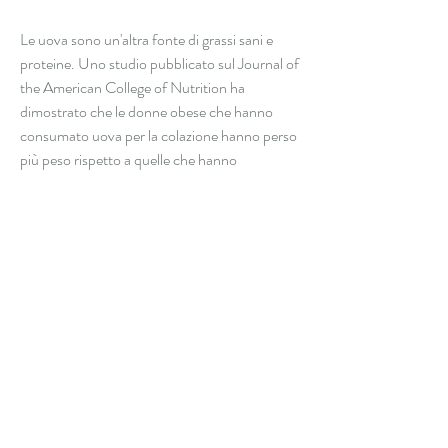
Le uova sono un'altra fonte di grassi sani e 
proteine. Uno studio pubblicato sul Journal of 
the American College of Nutrition ha 
dimostrato che le donne obese che hanno 
consumato uova per la colazione hanno perso 
più peso rispetto a quelle che hanno 
consumato un pasto a basso contenuto di 
calorie.
In conclusione, proteine e fibre. Uno studio 
pubblicato sulla rivista Nutrition ha 
dimostrato che le persone che hanno 
consumato noci hanno perso più peso 
rispetto a quelle che hanno seguito una dieta a 
basso contenuto di grassi. Inoltre, le noci 
hanno dimostrato di ridurre il rischio di 