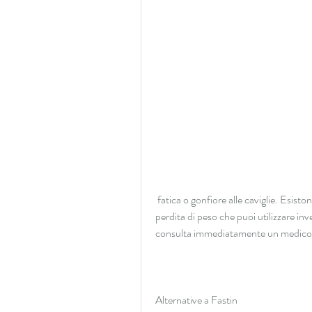
 fatica o gonfiore alle caviglie. Esistono numerose alternative sicure e naturali a Fastin per la 
perdita di peso che puoi utilizzare in
consulta immediatamente un medico
Alternative a Fastin