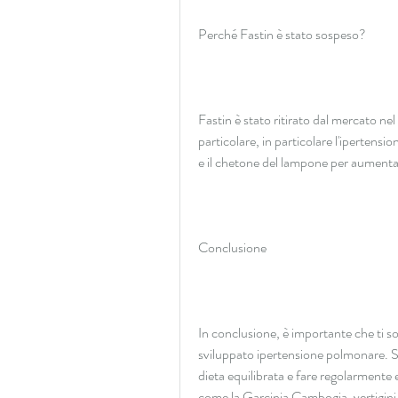
Perché Fastin è stato sospeso?
Fastin è stato ritirato dal mercato nel 
particolare, in particolare l'ipertensi
e il chetone del lampone per aumentar
Conclusione
In conclusione, è importante che ti s
sviluppato ipertensione polmonare. S
dieta equilibrata e fare regolarmente e
come la Garcinia Cambogia, vertigini 