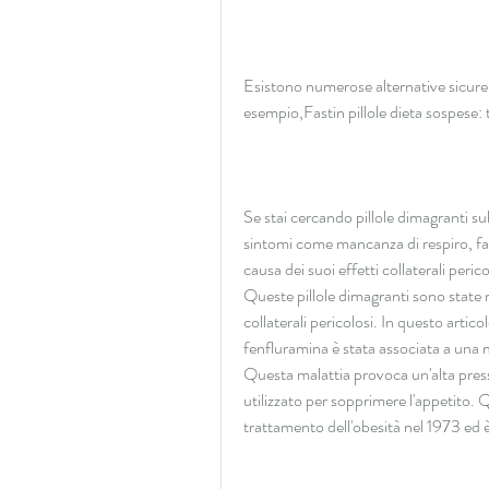
Esistono numerose alternative sicure e
esempio,Fastin pillole dieta sospese: 
Se stai cercando pillole dimagranti 
sintomi come mancanza di respiro, fati
causa dei suoi effetti collaterali peric
Queste pillole dimagranti sono state r
collaterali pericolosi. In questo articolo
fenfluramina è stata associata a una
Questa malattia provoca un'alta press
utilizzato per sopprimere l'appetito.
trattamento dell'obesità nel 1973 ed è s