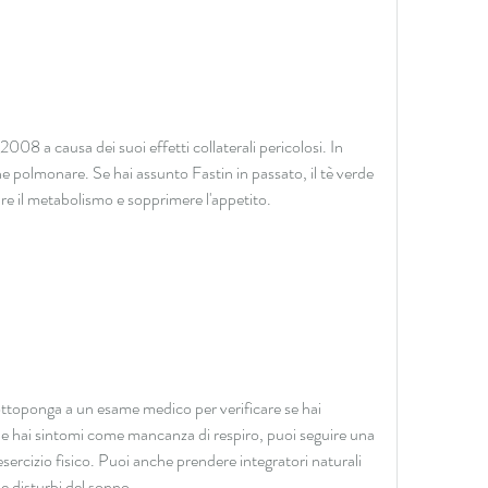
2008 a causa dei suoi effetti collaterali pericolosi. In 
one polmonare. Se hai assunto Fastin in passato, il tè verde 
e il metabolismo e sopprimere l'appetito.
ottoponga a un esame medico per verificare se hai 
e hai sintomi come mancanza di respiro, puoi seguire una 
sercizio fisico. Puoi anche prendere integratori naturali 
e disturbi del sonno.