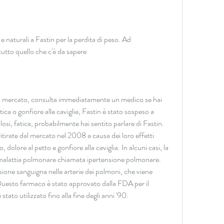
 naturali a Fastin per la perdita di peso. Ad 
tutto quello che c'è da sapere
sul mercato, consulta immediatamente un medico se hai 
ca o gonfiore alle caviglie, Fastin è stato sospeso a 
olosi, fatica, probabilmente hai sentito parlare di Fastin. 
itirate dal mercato nel 2008 a causa dei loro effetti 
, dolore al petto e gonfiore alla caviglia. In alcuni casi, la 
 malattia polmonare chiamata ipertensione polmonare. 
ione sanguigna nelle arterie dei polmoni, che viene 
 Questo farmaco è stato approvato dalla FDA per il 
tato utilizzato fino alla fine degli anni '90.