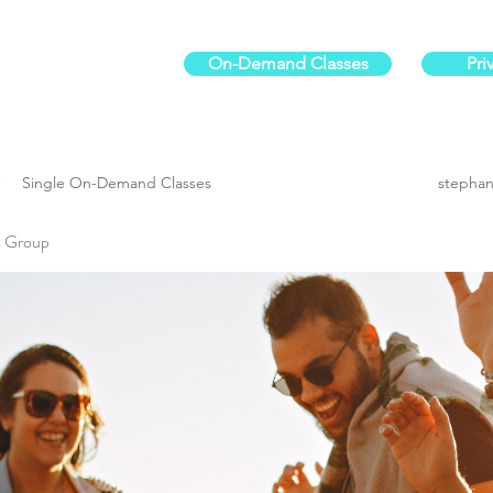
On-Demand Classes
Pri
ur physical fitness.
Single On-Demand Classes
stephan
es Group