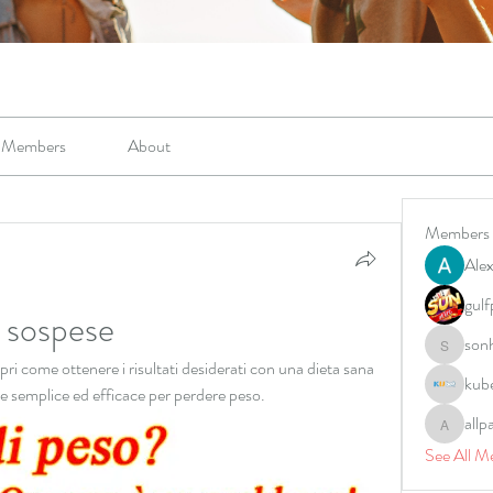
Members
About
Members
Alex
gulf
a sospese
son
sonharm
ri come ottenere i risultati desiderati con una dieta sana 
kub
one semplice ed efficace per perdere peso.
allp
allpane
See All M