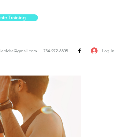
vate Training
Log In
ieoldre@gmail.com
734-972-6308