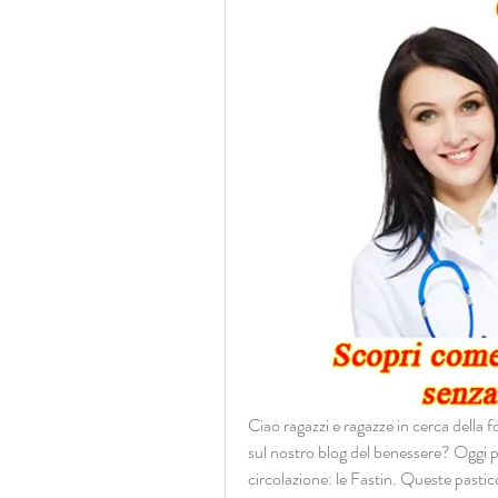
Ciao ragazzi e ragazze in cerca della 
sul nostro blog del benessere? Oggi par
circolazione: le Fastin. Queste pastic