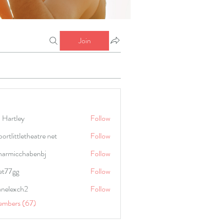
Join
 Hartley
Follow
portlittletheatre net
Follow
harmicchabenbj
Follow
icchabenbj
et77gg
Follow
anelexch2
Follow
lexch2
embers (67)