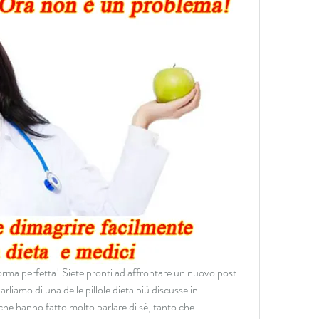
forma perfetta! Siete pronti ad affrontare un nuovo post 
liamo di una delle pillole dieta più discusse in 
che hanno fatto molto parlare di sé, tanto che 