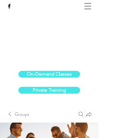
Reach the Pinnacle of your physical fitness.
stephanieoldre@gmail.com
734-972-6308
On-Demand Classes
Private Training
Groups