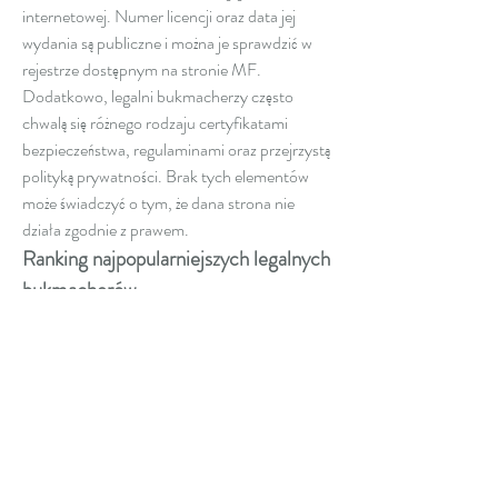
internetowej. Numer licencji oraz data jej 
wydania są publiczne i można je sprawdzić w 
rejestrze dostępnym na stronie MF.
Dodatkowo, legalni bukmacherzy często 
chwalą się różnego rodzaju certyfikatami 
bezpieczeństwa, regulaminami oraz przejrzystą 
polityką prywatności. Brak tych elementów 
może świadczyć o tym, że dana strona nie 
działa zgodnie z prawem.
Ranking najpopularniejszych legalnych 
bukmacherów
Na polskim rynku działa kilkanaście firm 
bukmacherskich z ważną licencją. Do 
najbardziej znanych należą: STS, Fortuna, 
Betclic, Superbet, LV BET, Totalbet czy 
PZBuk. Każdy z nich oferuje inną paletę usług 
– od promocji, przez szeroką ofertę zakładów, 
po transmisje live i aplikacje mobilne.