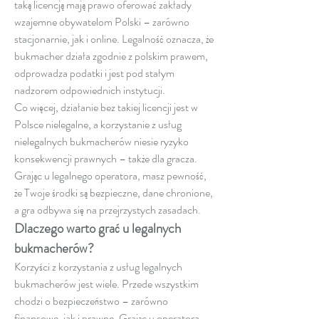
taką licencją mają prawo oferować zakłady 
wzajemne obywatelom Polski – zarówno 
stacjonarnie, jak i online. Legalność oznacza, że 
bukmacher działa zgodnie z polskim prawem, 
odprowadza podatki i jest pod stałym 
nadzorem odpowiednich instytucji.
Co więcej, działanie bez takiej licencji jest w 
Polsce nielegalne, a korzystanie z usług 
nielegalnych bukmacherów niesie ryzyko 
konsekwencji prawnych – także dla gracza. 
Grając u legalnego operatora, masz pewność, 
że Twoje środki są bezpieczne, dane chronione, 
a gra odbywa się na przejrzystych zasadach.
Dlaczego warto grać u legalnych 
bukmacherów?
Korzyści z korzystania z usług legalnych 
bukmacherów jest wiele. Przede wszystkim 
chodzi o bezpieczeństwo – zarówno 
finansowe, jak i prawne. Grając u operatora 