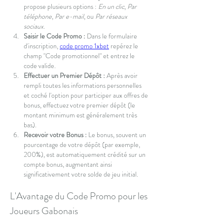
propose plusieurs options : 
En un clic
, 
Par 
téléphone
, 
Par e-mail
, ou 
Par réseaux 
sociaux
.
Saisir le Code Promo :
 Dans le formulaire 
d'inscription, 
code promo 1xbet
 repérez le 
champ "Code promotionnel" et entrez le 
code valide.
Effectuer un Premier Dépôt :
 Après avoir 
rempli toutes les informations personnelles 
et coché l'option pour participer aux offres de 
bonus, effectuez votre premier dépôt (le 
montant minimum est généralement très 
bas).
Recevoir votre Bonus :
 Le bonus, souvent un 
pourcentage de votre dépôt (par exemple, 
200%), est automatiquement crédité sur un 
compte bonus, augmentant ainsi 
significativement votre solde de jeu initial.
L'Avantage du Code Promo pour les 
Joueurs Gabonais