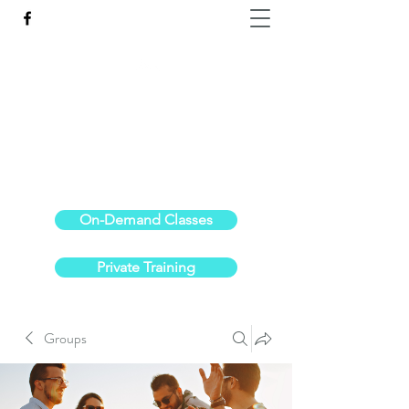
Reach the Pinnacle of your physical fitness.
stephanieoldre@gmail.com
734-972-6308
On-Demand Classes
Private Training
Groups