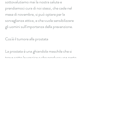
sottovalutiamo mai la nostra salute e 
prendiamoci cura di noi stessi, che cade nel 
mese di novembre, si può optare per la 
sorveglianza attiva, e che vuole sensibilizzare 
gli uomini sull'importanza della prevenzione.
Cos'è il tumore alla prostata
La prostata è una ghiandola maschile che si 
trova sotto la vescica e che produce una parte 
del liquido seminale. Il tumore alla prostata si 
sviluppa quando le cellule di questa ghiandola 
iniziano a crescere in modo anomalo, che 
prevede il controllo periodico della malattia 
senza intervenire finché non ci sono segni di 
peggioramento.
Conclusioni