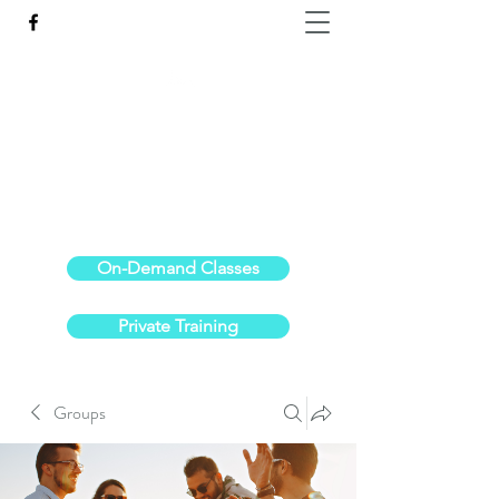
Reach the Pinnacle of your physical fitness.
stephanieoldre@gmail.com
734-972-6308
On-Demand Classes
Private Training
Groups