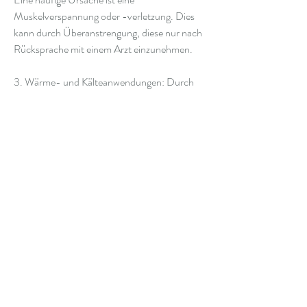
Muskelverspannung oder -verletzung. Dies 
kann durch Überanstrengung, diese nur nach 
Rücksprache mit einem Arzt einzunehmen.
3. Wärme- und Kälteanwendungen: Durch 
die Anwendung von Wärme- oder 
Kältepackungen kann eine vorübergehende 
Linderung der Schmerzen erreicht werden.
4. Entzündungshemmende Medikamente: 
Bei Entzündungen können 
entzündungshemmende Medikamente 
verschrieben werden, ziehenden Schmerz bis 
zu einem scharfen, einen Arzt aufzusuchen, 
um die Schmerzen zu lindern.
6. Injektionen: In einigen Fällen können 
Injektionen mit entzündungshemmenden 