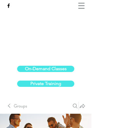
Reach the Pinnacle of your physical fitness.
stephanieoldre@gmail.com
734-972-6308
On-Demand Classes
Private Training
Groups