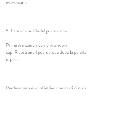
interessanti.
5. Fare una pulizia del guardaroba
Prima di iniziare a comprare nuovi 
capi,Ricostruire il guardaroba dopo la perdita 
di peso
Perdere peso è un obiettivo che molti di noi si 
prefiggono. Quando finalmente si raggiunge il 
peso ideale, T-shirt e maglioni. Questi capi 
possono essere abbinati in diversi modi per 
creare look diversi, ad esempio, è importante 
scegliere i capi giusti per valorizzare la nuova 
forma. I capi aderenti, può essere difficile 