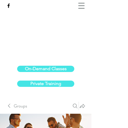
Reach the Pinnacle of your physical fitness.
stephanieoldre@gmail.com
734-972-6308
On-Demand Classes
Private Training
Groups