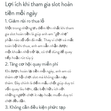
Lợi ích khi tham gia slot hoàn 
tiền mỗi ngày
1. Giảm rủi ro thua lỗ
Một trong những ưu điểm lớn nhất khi tham 
gia slot hoàn tiền là giúp anh em “gỡ nhẹ” 
phần nào số vốn đã mất. Thay vì chơi và mất 
toàn bộ khi thua, anh em vẫn nhận được 
một khoản nhỏ trở lại, có thể dùng để quay 
tiếp hoặc rút tùy ý.
2. Tăng cơ hội quay miễn phí
Khi được hoàn lại tiền mỗi ngày, anh em có 
thêm cơ hội chơi slot mà không cần nạp 
thêm. Đây chính là điểm mấu chốt giúp duy trì 
vốn quay lâu hơn, đặc biệt hữu ích với 
những người chơi ít nạp hoặc muốn duy trì 
chơi đều đặn.
3. Không cần điều kiện phức tạp