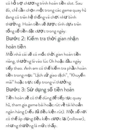
có hỗ trợ chương trình hoàn tiền slot. Sau 
đó, chỉ cần chọn một trong các game quay hũ 
đang có trên hệ thống và chơi như bình 
thường. Hoàn tiền sẽ được tính dựa trên 
tổng số tiền đặt cược trong ngày.
Bước 2: Kiểm tra thời gian nhận 
hoàn tiền
Mỗi nhà cái sẽ có mốc thời gian hoàn tiền 
riêng, thường là vào lúc 0h hoặc đầu ngày 
tiếp theo. Anh em có thể kiểm tra phần hoàn 
tiền trong mục “Lịch sử giao dịch”, “Khuyến 
mãi” hoặc trực tiếp trong ví thưởng.
Bước 3: Sử dụng số tiền hoàn
Tiền hoàn sẽ có thể dùng để tiếp tục quay 
hũ, tham gia game bài hoặc rút về tài khoản 
ngân hàng (nếu đủ điều kiện rút). Một số nơi 
có thể áp dụng điều kiện cược lại (rollover), 
nhưng thường là mức thấp.