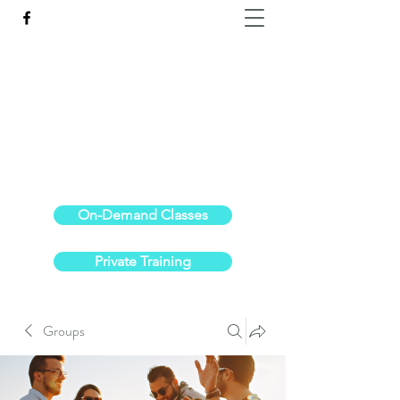
Reach the Pinnacle of your physical fitness.
stephanieoldre@gmail.com
734-972-6308
On-Demand Classes
Private Training
Groups