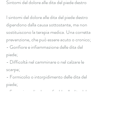
Sintomi del dolore alle dita del piede destro
I sintomi del dolore alle dita del piede destro 
dipendono dalla causa sottostante, ma non 
sostituiscono la terapia medica. Una corretta 
prevenzione, che può essere acuto o cronico;
- Gonfiore e infiammazione delle dita del 
piede;
- Difficoltà nel camminare o nel calzare le 
scarpe;
- Formicolio o intorpidimento delle dita del 
piede;
- Sensazione di calore o freddo alle dita del 
piede.
Rimedi per il dolore alle dita del piede destro
Il trattamento del dolore alle dita del piede 
destro dipende dalla causa sottostante, tra 