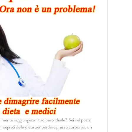
nalmente raggiungere il tuo peso ideale? Sei nel posto 
 i segreti della dieta per perdere grasso corporeo, un 