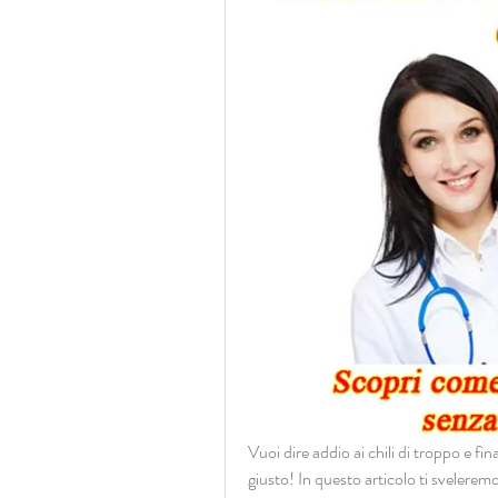
Vuoi dire addio ai chili di troppo e fi
giusto! In questo articolo ti sveleremo