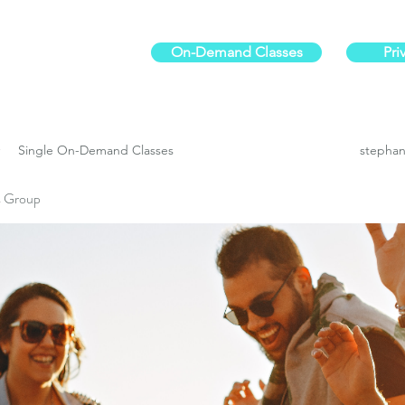
On-Demand Classes
Pri
ur physical fitness.
Single On-Demand Classes
stephan
es Group