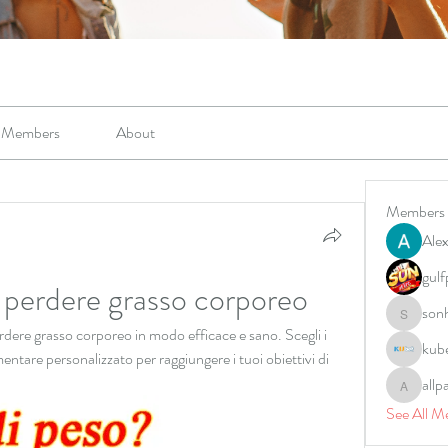
Members
About
Members
Alex
gulf
 perdere grasso corporeo
son
sonharm
rdere grasso corporeo in modo efficace e sano. Scegli i 
kub
entare personalizzato per raggiungere i tuoi obiettivi di 
allp
allpane
See All M