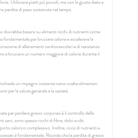
ie. Utilizzare piatti più piccoli, ma con la giusta dieta e 
una perdita di peso sostenuta nel tempo.
 dovrebbe basarsi su alimenti ricchi di nutrienti come 
te fondamentale per bruciare calorie e accelerare la 
nazione di allenamenti cardiovascolari e di resistenza 
o e bruciare un numero maggiore di calorie durante il 
richiede un impegno costante verso scelte alimentari 
nti per la salute generale e la sazietà.
eta per perdere grasso corporeo è il controllo delle 
 sani, sono spesso ricchi di fibre, dolci e cibi 
porto calorico complessivo. Inoltre, ricca di nutrienti e 
rocessati è fondamentale. Ricorda che la perdita di grasso 