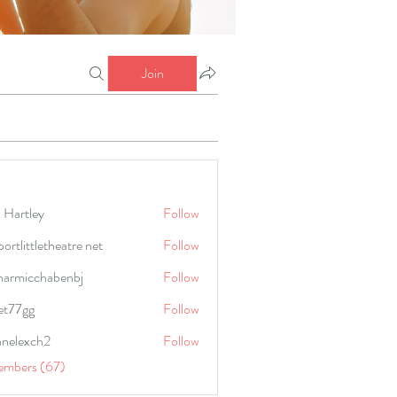
Join
 Hartley
Follow
portlittletheatre net
Follow
harmicchabenbj
Follow
icchabenbj
et77gg
Follow
anelexch2
Follow
lexch2
embers (67)