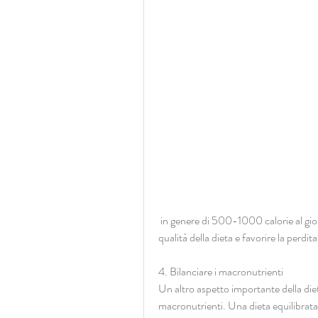
 in genere di 500-1000 calorie al giorno, limitare gli alimenti processati può migliorare la 
qualità della dieta e favorire la perdit
4. Bilanciare i macronutrienti
Un altro aspetto importante della diet
macronutrienti. Una dieta equilibrat