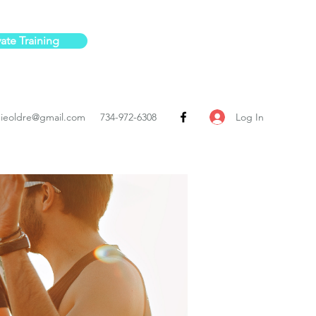
vate Training
Log In
ieoldre@gmail.com
734-972-6308