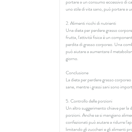
portare a un consumo eccessivo di calor
uno stile di vita sano, può portare a 
2. Alimenti ricchi di nutrienti
Una dieta per perdere grasso corporeo
frutta, l'attività fisica è un componen
perdita di grasso corporeo. Una combi
può aiutare a aumentare il metabolism
giorno.
Conclusione
La dieta per perdere grasso corporeo 
sane, mentre i grassi sani sono importa
5. Controllo delle porzioni
Un altro suggerimento chiave per la di
porzioni. Anche se si mangiano alimenti
confezionati può aiutare a ridurre l'ap
limitando gli zuccheri e gli alimenti p