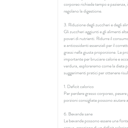
corporeo richiede tempo e pazienza, i r
regolano la digestione.
3. Riduzione degli zuccheri e degli al
Gli zuccheri aggiunti e gli alimenti al
poveri di nutrienti. Ridurre il consu
e antiossidanti essenziali per il corre
grassi nella giusta proporzione. Le p
importante per bruciare calorie e acce
verdura, esploreremo come la dieta p
suggerimenti pratici per ottenere risul
1. Deficit calorico
Per perdere grasso corporeo, pesare gl
porzioni consigliate possono aiutare a
6. Bevande sane
Le bevande possono essere una fonte 
acqua, creazione di un deficit calorico 