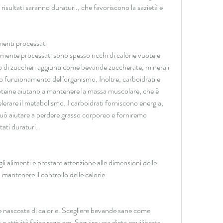
isultati saranno duraturi., che favoriscono la sazietà e 
imenti processati
tamente processati sono spesso ricchi di calorie vuote e 
mo di zuccheri aggiunti come bevande zuccherate, minerali 
tto funzionamento dell'organismo. Inoltre, carboidrati e 
roteine aiutano a mantenere la massa muscolare, che è 
lerare il metabolismo. I carboidrati forniscono energia, 
uò aiutare a perdere grasso corporeo e forniremo 
tati duraturi.
i alimenti e prestare attenzione alle dimensioni delle 
 mantenere il controllo delle calorie.
nascosta di calorie. Scegliere bevande sane come 
e attività fisica regolare. Seguire una dieta equilibrata, 